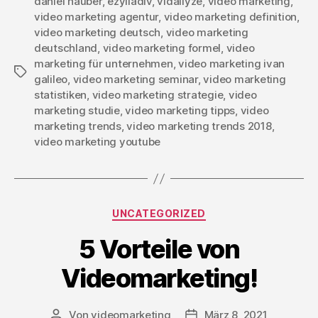
daniel hauber
,
ezylladiv
,
vidallyze
,
video marketing
,
video marketing agentur
,
video marketing definition
,
video marketing deutsch
,
video marketing
deutschland
,
video marketing formel
,
video
marketing für unternehmen
,
video marketing ivan
Schlagwörter
galileo
,
video marketing seminar
,
video marketing
statistiken
,
video marketing strategie
,
video
marketing studie
,
video marketing tipps
,
video
marketing trends
,
video marketing trends 2018
,
video marketing youtube
Kategorien
UNCATEGORIZED
5 Vorteile von
Videomarketing!
Von
videomarketing
März 8, 2021
Beitragsautor
Beitragsdatum