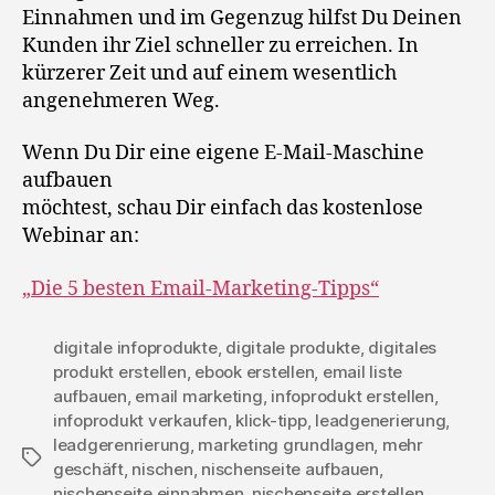
Einnahmen und im Gegenzug hilfst Du Deinen
Kunden ihr Ziel schneller zu erreichen. In
kürzerer Zeit und auf einem wesentlich
angenehmeren Weg.
Wenn Du Dir eine eigene E-Mail-Maschine
aufbauen
möchtest, schau Dir einfach das kostenlose
Webinar an:
„Die 5 besten Email-Marketing-Tipps“
digitale infoprodukte
,
digitale produkte
,
digitales
produkt erstellen
,
ebook erstellen
,
email liste
aufbauen
,
email marketing
,
infoprodukt erstellen
,
infoprodukt verkaufen
,
klick-tipp
,
leadgenerierung
,
leadgerenrierung
,
marketing grundlagen
,
mehr
Schlagwörter
geschäft
,
nischen
,
nischenseite aufbauen
,
nischenseite einnahmen
,
nischenseite erstellen
,